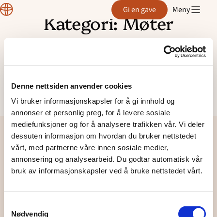
Region
Gi en gave
Meny
Møre
Kategori:
Møter
Hopp
til
innhold
Fant ingen resultater.
Søk
Søk
Denne nettsiden anvender cookies
etter:
Vi bruker informasjonskapsler for å gi innhold og
annonser et personlig preg, for å levere sosiale
mediefunksjoner og for å analysere trafikken vår. Vi deler
dessuten informasjon om hvordan du bruker nettstedet
vårt, med partnerne våre innen sosiale medier,
annonsering og analysearbeid. Du godtar automatisk vår
Region
Møre
bruk av informasjonskapsler ved å bruke nettstedet vårt.
Facebook
Samtykkevalg
Nødvendig