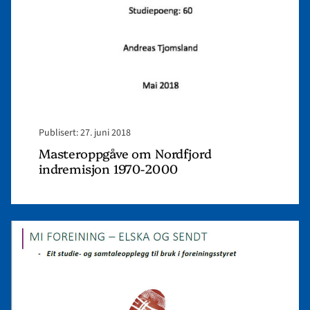
2000"
Publisert: 27. juni 2018
Masteroppgåve om Nordfjord
indremisjon 1970-2000
Read
article
"Elska
og
sendt"