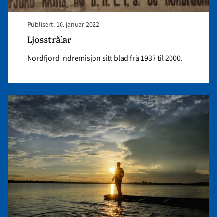
Publisert: 10. januar 2022
Ljosstrålar
Nordfjord indremisjon sitt blad frå 1937 til 2000.
Read
article
"Kan
tvil
bli
til
tru?"