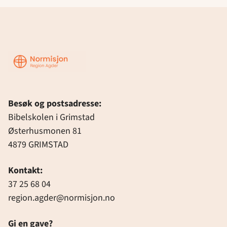
Region
Agder
Besøk og postsadresse:
Bibelskolen i Grimstad
Østerhusmonen 81
4879 GRIMSTAD
Kontakt:
37 25 68 04
region.agder@normisjon.no
Gi en gave?