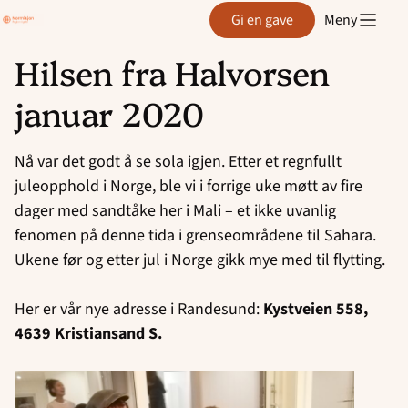
Region
Gi en gave
Meny
Agder
Hilsen fra Halvorsen
Hopp
januar 2020
til
innhold
Nå var det godt å se sola igjen. Etter et regnfullt
juleopphold i Norge, ble vi i forrige uke møtt av fire
dager med sandtåke her i Mali – et ikke uvanlig
fenomen på denne tida i grenseområdene til Sahara.
Ukene før og etter jul i Norge gikk mye med til flytting.
Her er vår nye adresse i Randesund:
Kystveien 558,
4639 Kristiansand S.