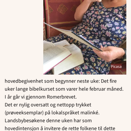
Picasa
hovedbegivenhet som begynner neste uke: Det fire
uker lange bibelkurset som varer hele februar måned.
I år går vi gjennom Romerbrevet.
Det er nylig oversatt og nettopp trykket
(prøveeksemplar) på lokalspråket malinké.
Landsbybesøkene denne uken har som
hovedintensjon å invitere de rette folkene til dette