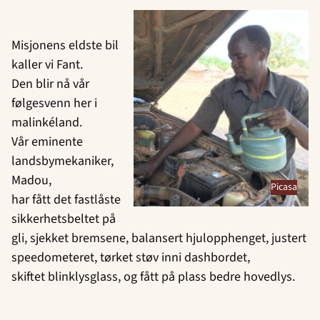
Misjonens eldste bil
kaller vi Fant.
Den blir nå vår
følgesvenn her i
malinkéland.
Vår eminente
landsbymekaniker,
Madou,
Picasa
har fått det fastlåste
sikkerhetsbeltet på
gli, sjekket bremsene, balansert hjulopphenget, justert
speedometeret, tørket støv inni dashbordet,
skiftet blinklysglass, og fått på plass bedre hovedlys.