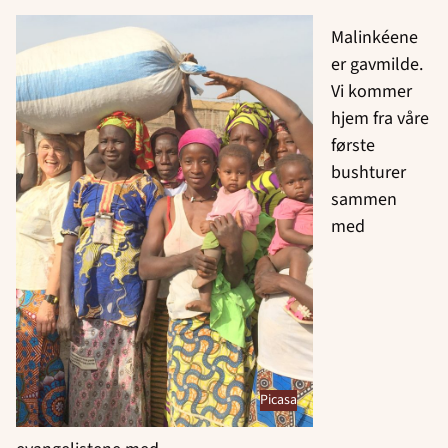
Malinkéene
er gavmilde.
Vi kommer
hjem fra våre
første
bushturer
sammen
med
Picasa