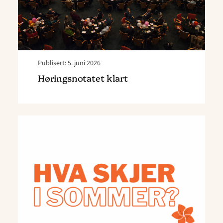
Publisert: 5. juni 2026
Høringsnotatet klart
Read
article
"Hva
skjer
i
sommer?"