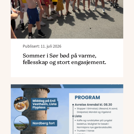
varme,
fellesskap
og
stort
engasjement."
Publisert: 11. juli 2026
Sommer i Sør bød på varme,
fellesskap og stort engasjement.
Read
article
"Seniortur
til
Lista"