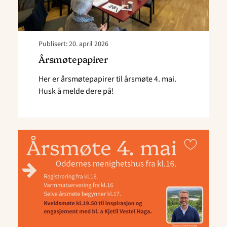
Publisert: 20. april 2026
Årsmøtepapirer
Her er årsmøtepapirer til årsmøte 4. mai.
Husk å melde dere på!
Read
article
"Årsmøte
4.
mai"