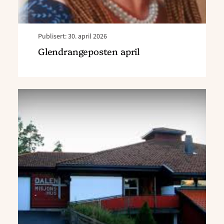
Publisert: 30. april 2026
Glendrangeposten april
Read
article
"Stilling
ledig
i
Austre
Moland"