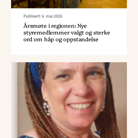
om
håp
Publisert: 6. mai 2026
og
Årsmøte i regionen: Nye
oppstandelse"
styremedlemmer valgt og sterke
ord om håp og oppstandelse
Read
article
"Glendrangeposten
april"