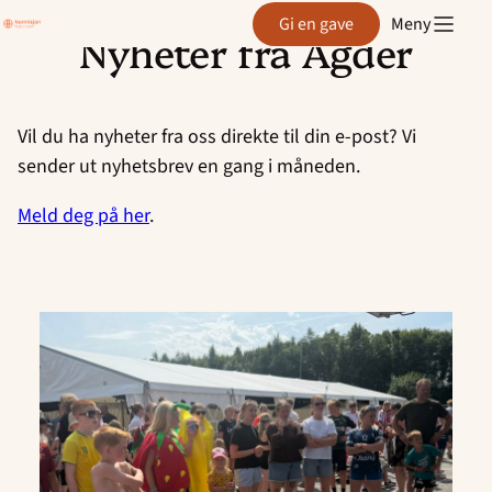
Region
Gi en gave
Meny
Agder
Nyheter fra Agder
Hopp
til
innhold
Vil du ha nyheter fra oss direkte til din e-post? Vi
sender ut nyhetsbrev en gang i måneden.
Meld deg på her
.
Read
article
"Sommer
i
Sør
bød
på