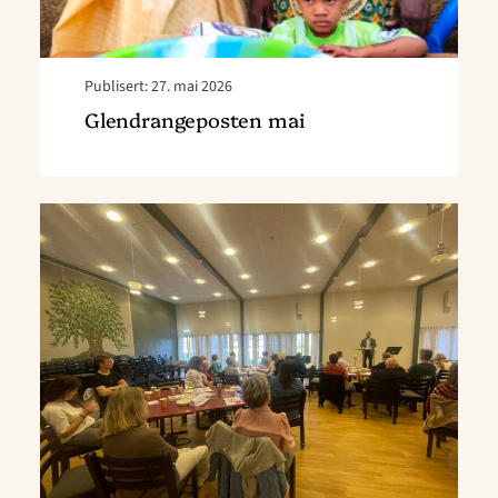
Publisert: 27. mai 2026
Glendrangeposten mai
Read
article
"Årsmøte
i
regionen:
Nye
styremedlemmer
valgt
og
sterke
ord