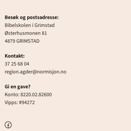
Besøk og postsadresse:
Bibelskolen i Grimstad
Østerhusmonen 81
4879 GRIMSTAD
Kontakt:
37 25 68 04
region.agder@normisjon.no
Gi en gave?
Konto: 8220.02.82600
Vipps: #94272
Facebook