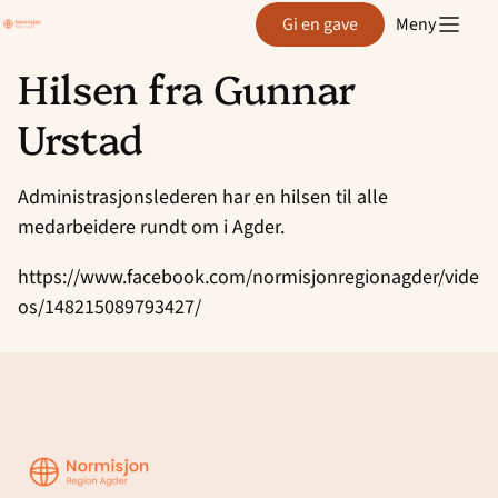
Region
Gi en gave
Meny
Agder
Hilsen fra Gunnar
Hopp
Urstad
til
innhold
Administrasjonslederen har en hilsen til alle
medarbeidere rundt om i Agder.
https://www.facebook.com/normisjonregionagder/vide
os/148215089793427/
Region
Agder