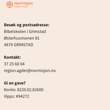
Region
Agder
Besøk og postsadresse:
Bibelskolen i Grimstad
Østerhusmonen 81
4879 GRIMSTAD
Kontakt:
37 25 68 04
region.agder@normisjon.no
Gi en gave?
Konto: 8220.02.82600
Vipps: #94272