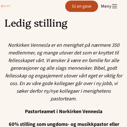
Region
Gi en gave
Meny
Agder
Ledig stilling
Hopp
til
innhold
Norkirken Vennesla er en menighet på nærmere 350
medlemmer, og mange utover det som er knyttet til
fellesskapet vårt. Vi ønsker å være en familie for alle
generasjoner og alle slags mennesker. Bibel, godt
fellesskap og engasjement utover vårt eget er viktig for
oss. En av våre gode kollegaer går over i ny jobb, vi
søker derfor ny/nye kollegaer i menighetens
pastorteam.
Pastorteamet i Norkirken Vennesla
60% stilling som ungdoms- og musikkpastor eller