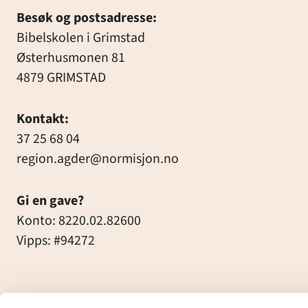
Besøk og postsadresse:
Bibelskolen i Grimstad
Østerhusmonen 81
4879 GRIMSTAD
Kontakt:
37 25 68 04
region.agder@normisjon.no
Gi en gave?
Konto: 8220.02.82600
Vipps: #94272
Facebook