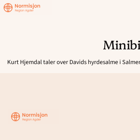
Region
Agder
Minib
Hopp
til
Kurt Hjemdal taler over Davids hyrdesalme i Salmene
innhold
Region
Agder