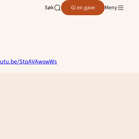
Søk
Gi en gave
Meny
Åpne
søk
youtu.be/StqAVAwswWs