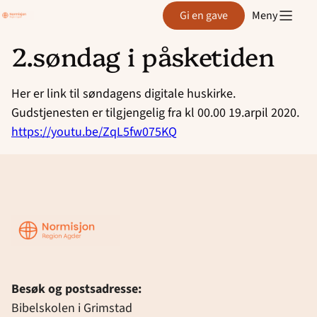
Region
Gi en gave
Meny
Agder
2.søndag i påsketiden
Hopp
til
Her er link til søndagens digitale huskirke.
innhold
Gudstjenesten er tilgjengelig fra kl 00.00 19.arpil 2020.
https://youtu.be/ZqL5fw075KQ
Region
Agder
Besøk og postsadresse:
Bibelskolen i Grimstad