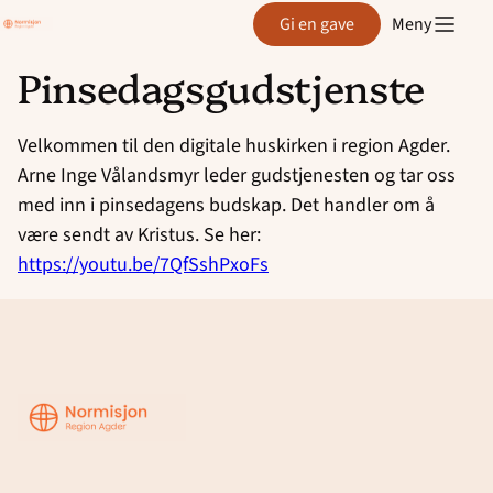
Region
Gi en gave
Meny
Agder
Pinsedagsgudstjenste
Hopp
til
Velkommen til den digitale huskirken i region Agder.
innhold
Arne Inge Vålandsmyr leder gudstjenesten og tar oss
med inn i pinsedagens budskap. Det handler om å
være sendt av Kristus. Se her:
https://youtu.be/7QfSshPxoFs
Region
Agder