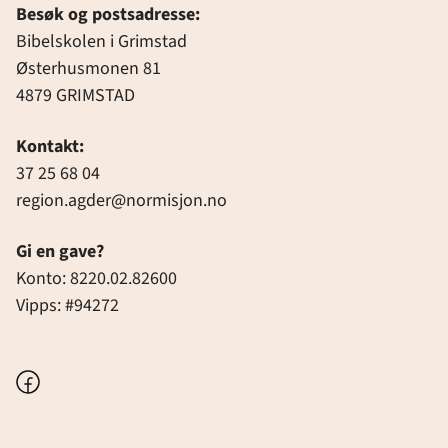
Besøk og postsadresse:
Bibelskolen i Grimstad
Østerhusmonen 81
4879 GRIMSTAD
Kontakt:
37 25 68 04
region.agder@normisjon.no
Gi en gave?
Konto: 8220.02.82600
Vipps: #94272
Facebook