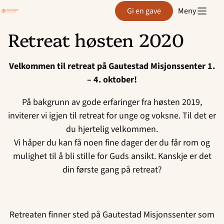
Region
Gi en gave
Meny
Agder
Retreat høsten 2020
Hopp
til
Velkommen til retreat på Gautestad Misjonssenter 1.
innhold
– 4. oktober!
På bakgrunn av gode erfaringer fra høsten 2019,
inviterer vi igjen til retreat for unge og voksne. Til det er
du hjertelig velkommen.
Vi håper du kan få noen fine dager der du får rom og
mulighet til å bli stille for Guds ansikt. Kanskje er det
din første gang på retreat?
Retreaten finner sted på Gautestad Misjonssenter som