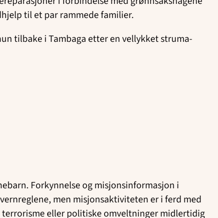
dereparasjoner i forbindelse med grønnsakshagene
dhjelp til et par rammede familier.
 hun tilbake i Tambaga etter en vellykket struma-
barnebarn. Forkynnelse og misjonsinformasjon i
vernreglene, men misjonsaktiviteten er i ferd med
, terrorisme eller politiske omveltninger midlertidig