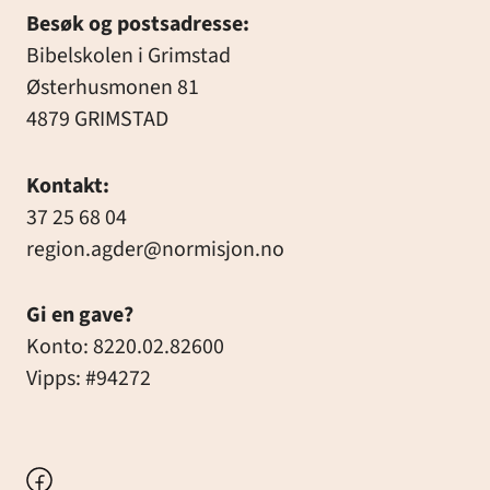
Besøk og postsadresse:
Bibelskolen i Grimstad
Østerhusmonen 81
4879 GRIMSTAD
Kontakt:
37 25 68 04
region.agder@normisjon.no
Gi en gave?
Konto: 8220.02.82600
Vipps: #94272
Facebook