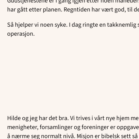
Gudstjenestene er i gang igjen etter noen månede
har gått etter planen. Regntiden har vært god, til de
Så hjelper vi noen syke. I dag ringte en takknemlig 
operasjon.
Hilde og jeg har det bra. Vi trives i vårt nye hjem 
menigheter, forsamlinger og foreninger er oppgave
å nærme seg normalt nivå. Misjon er bibelsk sett så 