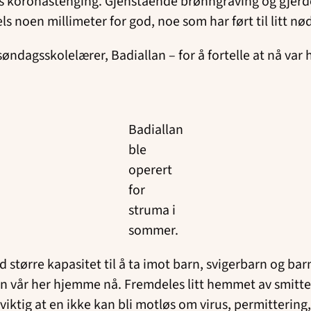
rs koronastenging. Gjenstående brønngraving og gjer
ls noen millimeter for god, noe som har ført til litt nø
søndagsskolelærer, Badiallan – for å fortelle at nå var
Badiallan
ble
operert
for
struma i
sommer.
med større kapasitet til å ta imot barn, svigerbarn og 
n vår her hjemme nå. Fremdeles litt hemmet av smitte
viktig at en ikke kan bli motløs om virus, permittering