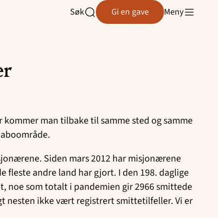
Søk
Gi en gave
Meny
Åpne
søk
er
feller kommer man tilbake til samme sted og samme
r naboområde.
 misjonærene. Siden mars 2012 har misjonærene
fleste andre land har gjort. I den 198. daglige
tet, noe som totalt i pandemien gir 2966 smittede
nesten ikke vært registrert smittetilfeller. Vi er