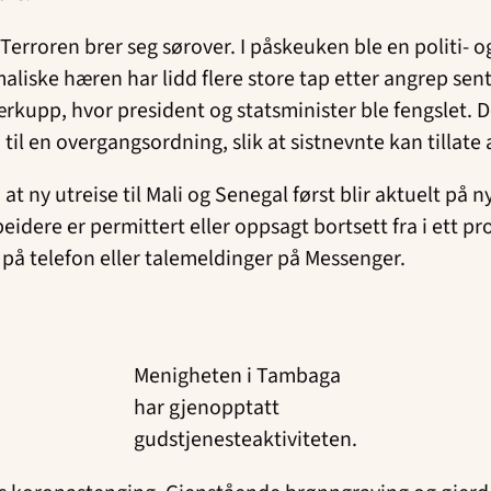
erroren brer seg sørover. I påskeuken ble en politi- o
iske hæren har lidd flere store tap etter angrep sen
tærkupp, hvor president og statsminister ble fengslet. 
n til en overgangsordning, slik at sistnevnte kan tillat
at ny utreise til Mali og Senegal først blir aktuelt på 
dere er permittert eller oppsagt bortsett fra i ett pro
 på telefon eller talemeldinger på Messenger.
Menigheten i Tambaga
har gjenopptatt
gudstjenesteaktiviteten.