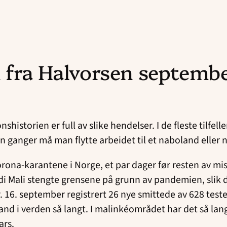
n fra Halvorsen septemb
nshistorien er full av slike hendelser. I de fleste til
en ganger må man flytte arbeidet til et naboland elle
l korona-karantene i Norge, et par dager før resten av
 Mali stengte grensene på grunn av pandemien, slik de 
pr. 16. september registrert 26 nye smittede av 628 tes
d i verden så langt. I malinkéområdet har det så langt 
ars.