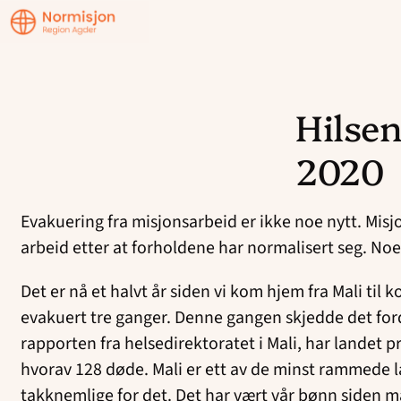
Region
Agder
Hilse
Hopp
til
2020
innhold
Evakuering fra misjonsarbeid er ikke noe nytt. Misjo
arbeid etter at forholdene har normalisert seg. No
Det er nå et halvt år siden vi kom hjem fra Mali ti
evakuert tre ganger. Denne gangen skjedde det fordi
rapporten fra helsedirektoratet i Mali, har landet 
hvorav 128 døde. Mali er ett av de minst rammede lan
takknemlige for det. Det har vært vår bønn siden m