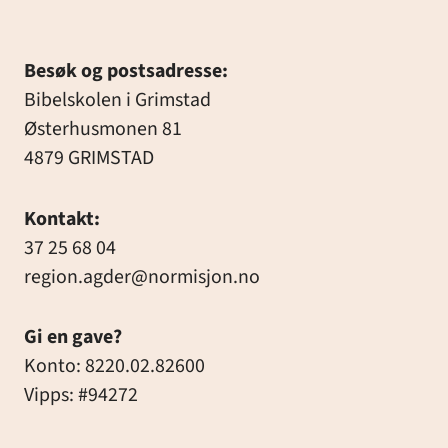
Besøk og postsadresse:
Bibelskolen i Grimstad
Østerhusmonen 81
4879 GRIMSTAD
Kontakt:
37 25 68 04
region.agder@normisjon.no
Gi en gave?
Konto: 8220.02.82600
Vipps: #94272