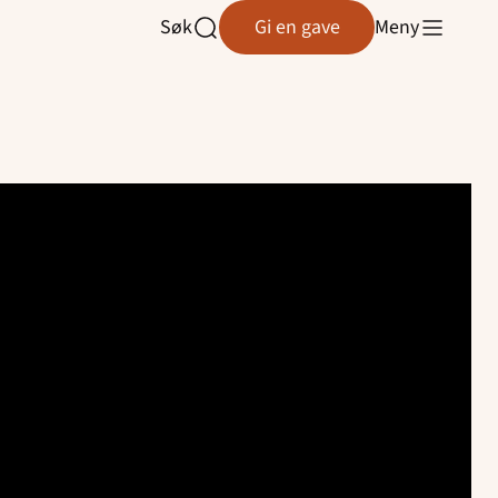
Søk
Gi en gave
Meny
Åpne
søk