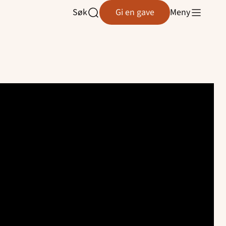
Søk
Gi en gave
Meny
Åpne
søk