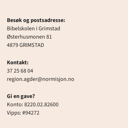
Besøk og postsadresse:
Bibelskolen i Grimstad
Østerhusmonen 81
4879 GRIMSTAD
Kontakt:
37 25 68 04
region.agder@normisjon.no
Gi en gave?
Konto: 8220.02.82600
Vipps: #94272