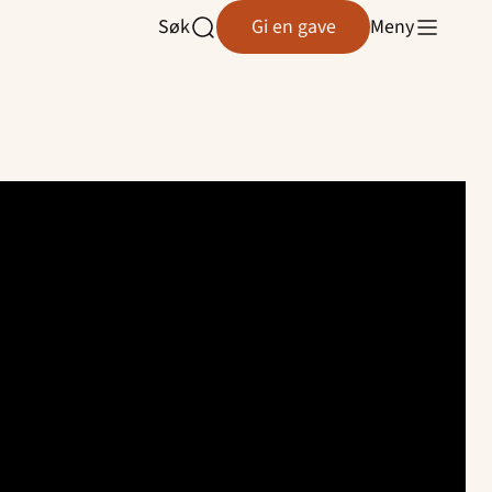
Søk
Gi en gave
Meny
Åpne
søk