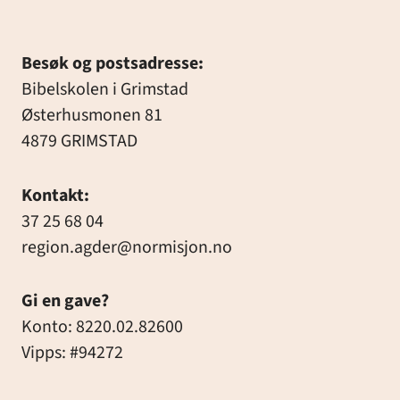
Besøk og postsadresse:
Bibelskolen i Grimstad
Østerhusmonen 81
4879 GRIMSTAD
Kontakt:
37 25 68 04
region.agder@normisjon.no
Gi en gave?
Konto: 8220.02.82600
Vipps: #94272