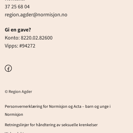
37 25 68 04
region.agder@normisjon.no
Gi en gave?
Konto: 8220.02.82600
Vipps: #94272
Facebook
© Region Agder
Personvernerklæring for Normisjon og Acta – barn og unge i
Normisjon
Retningslinjer for håndtering av seksuelle krenkelser