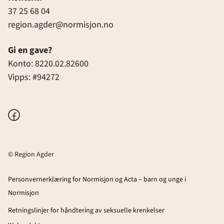
37 25 68 04
region.agder@normisjon.no
Gi en gave?
Konto: 8220.02.82600
Vipps: #94272
Facebook
© Region Agder
Personvernerklæring for Normisjon og Acta – barn og unge i
Normisjon
Retningslinjer for håndtering av seksuelle krenkelser