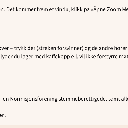
n. Det kommer frem et vindu, klikk på «Åpne Zoom Meet
over – trykk der (streken forsvinner) og de andre hører
lyder du lager med kaffekopp e.l. vil ikke forstyrre m
m i en Normisjonsforening stemmeberettigede, samt a
er: