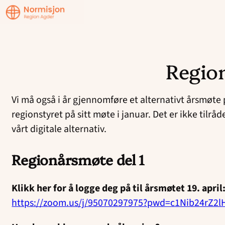
Region
Agder
Regio
Hopp
til
Vi må også i år gjennomføre et alternativt årsmøte
innhold
regionstyret på sitt møte i januar. Det er ikke tilr
vårt digitale alternativ.
Regionårsmøte del 1
Klikk her for å logge deg på til årsmøtet 19. april
https://zoom.us/j/95070297975?pwd=c1Nib24rZ