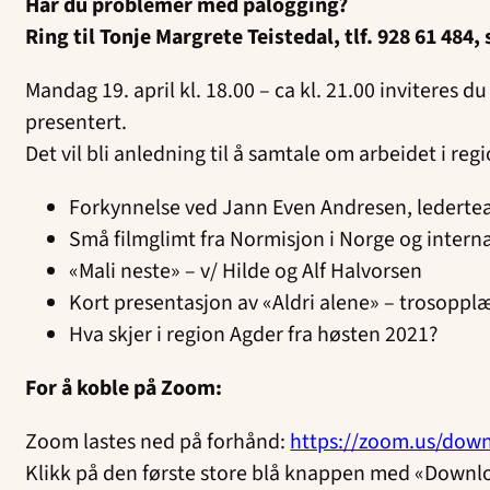
Har du problemer med pålogging?
Ring til Tonje Margrete Teistedal, tlf. 928 61 484, 
Mandag 19. april kl. 18.00 – ca kl. 21.00 inviteres 
presentert.
Det vil bli anledning til å samtale om arbeidet i
Forkynnelse ved Jann Even Andresen, lederte
Små filmglimt fra Normisjon i Norge og intern
«Mali neste» – v/ Hilde og Alf Halvorsen
Kort presentasjon av «Aldri alene» – trosoppl
Hva skjer i region Agder fra høsten 2021?
For å koble på Zoom:
Zoom lastes ned på forhånd:
https://zoom.us/dow
Klikk på den første store blå knappen med «Downlo