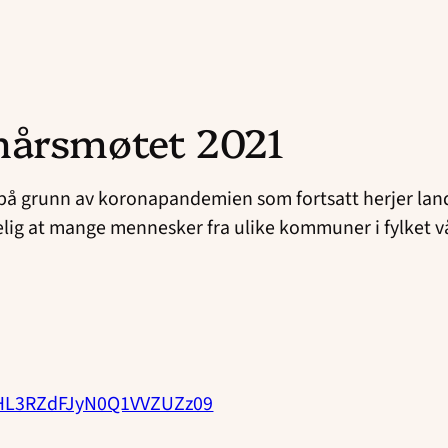
nårsmøtet 2021
 på grunn av koronapandemien som fortsatt herjer lande
ådelig at mange mennesker fra ulike kommuner i fylket v
:
2lHL3RZdFJyN0Q1VVZUZz09