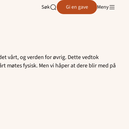
Søk
Gi en gave
Meny
Åpne
søk
t vårt, og verden for øvrig. Dette vedtok
årt møtes fysisk. Men vi håper at dere blir med på