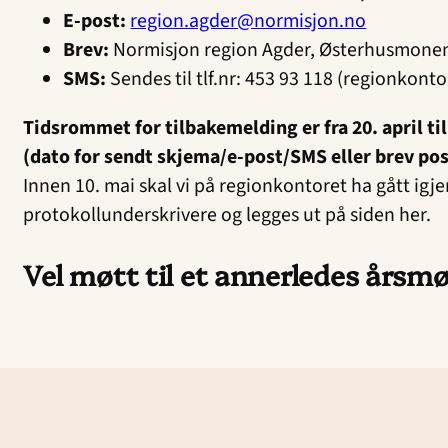
E-post:
region.agder@normisjon.no
Brev:
Normisjon region Agder, Østerhusmonen
SMS:
Sendes til tlf.nr: 453 93 118 (regionkont
Tidsrommet for tilbakemelding er fra 20. april til 
(dato for sendt skjema/e-post/SMS eller brev pos
Innen 10. mai skal vi på regionkontoret ha gått i
protokollunderskrivere og legges ut på siden her.
Vel møtt til et annerledes årsmø