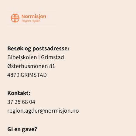
Region
Agder
Besøk og postsadresse:
Bibelskolen i Grimstad
Østerhusmonen 81
4879 GRIMSTAD
Kontakt:
37 25 68 04
region.agder@normisjon.no
Gi en gave?