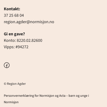
Kontakt:
37 25 68 04
region.agder@normisjon.no
Gi en gave?
Konto: 8220.02.82600
Vipps: #94272
Facebook
© Region Agder
Personvernerklæring for Normisjon og Acta – barn og unge i
Normisjon