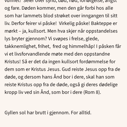
vunnet! Seier over synd, død, nød, forfølgelse, angst
og fare. Døden kommer, men den går forbi hos alle
som har lammets blod strøket over inngangen til sitt
liv. Derfor feirer vi påske! Virkelig påske! Bakteppe er
mørkt – ja, kullsort. Men hva skjer når oppstandelses
lys bryter gjennom? Vi svøpes i frelse, glede,
takknemlighet, frihet, fred og himmelhåp! I påsken får
vi et livsforvandlende møte med den oppstandne
Kristus! Så er det da ingen kullsort fordømmelse for
dem som er Kristus Jesus. Gud reiste Jesus opp fra de
døde, og dersom hans Ånd bor i dere, skal han som
reiste Kristus opp fra de døde, også gi deres dødelige
kropp liv ved sin Ånd, som bor i dere (Rom 8).
Gyllen sol har brutt i gjennom. For alltid.