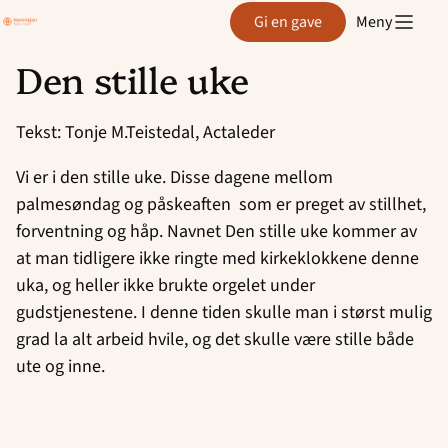
Region
Gi en gave
Meny
Agder
Den stille uke
Hopp
til
Tekst: Tonje M.Teistedal, Actaleder
innhold
Vi er i den stille uke. Disse dagene mellom
palmesøndag og påskeaften som er preget av stillhet,
forventning og håp. Navnet Den stille uke kommer av
at man tidligere ikke ringte med kirkeklokkene denne
uka, og heller ikke brukte orgelet under
gudstjenestene. I denne tiden skulle man i størst mulig
grad la alt arbeid hvile, og det skulle være stille både
ute og inne.