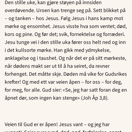
Den stille uke, kan gjøre støyen på innsiden
overdøvende. Uroen kan trenge seg på. Sett blikket på
– og tanken – hos Jesus. Følg Jesus i hans kamp mot
mørke og ensomhet. Jesus visste hva som ventet; død,
kors og pine. Og før det; svik, fornektelse og forræderi.
Jesu tunge vei i den stille uka fører oss helt ned og inn
i det kullsorte mørke. Han gikk med ydmykelse,
anklagelse og i taushet. Og når det er på sitt mørkeste,
når dødens makt ser ut til å ha seiret, da revner
forhenget. Det måtte skje. Døden må vike for Gudsrikes
krefter! Og med ett var veien åpen – for oss – for deg,
for meg, for alle. Gud sier: «Se, jeg har satt foran deg en
åpnet dør, som ingen kan stenge» (Joh Åp 3,8).
Veien til Gud er er åpen! Jesus vant – og jeg har