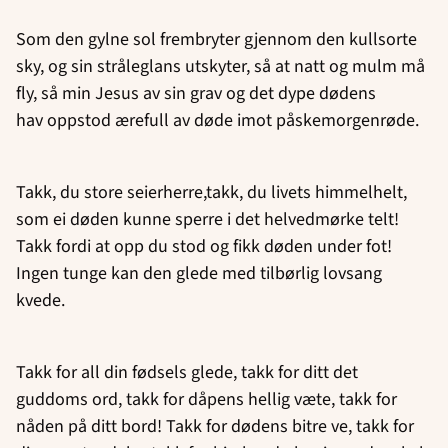
Som den gylne sol frembryter gjennom den kullsorte
sky, og sin stråleglans utskyter, så at natt og mulm må
fly, så min Jesus av sin grav og det dype dødens
hav oppstod ærefull av døde imot påskemorgenrøde.
Takk, du store seierherre,takk, du livets himmelhelt,
som ei døden kunne sperre i det helvedmørke telt!
Takk fordi at opp du stod og fikk døden under fot!
Ingen tunge kan den glede med tilbørlig lovsang
kvede.
Takk for all din fødsels glede, takk for ditt det
guddoms ord, takk for dåpens hellig væte, takk for
nåden på ditt bord! Takk for dødens bitre ve, takk for