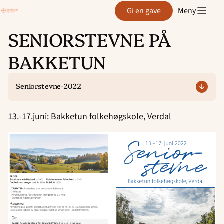
Region
Gi en gave
Meny
Agder
SENIORSTEVNE PÅ
Hopp
BAKKETUN
til
innhold
Seniorstevne-2022
13.-17.juni: Bakketun folkehøgskole, Verdal