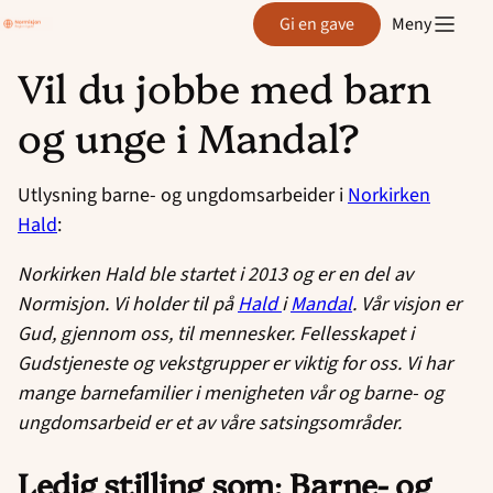
Region
Gi en gave
Meny
Agder
Vil du jobbe med barn
Hopp
og unge i Mandal?
til
innhold
Utlysning barne- og ungdomsarbeider i
Norkirken
Hald
:
Norkirken Hald ble startet i 2013 og er en del av
Normisjon. Vi holder til på
Hald
i
Mandal
. Vår visjon er
Gud, gjennom oss, til mennesker. Fellesskapet i
Gudstjeneste og vekstgrupper er viktig for oss. Vi har
mange barnefamilier i menigheten vår og barne- og
ungdomsarbeid er et av våre satsingsområder.
Ledig stilling som
:
Barne- og