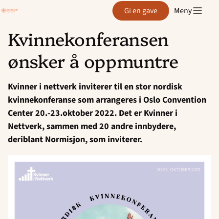
Region
Gi en gave
Meny
Agder
Kvinnekonferansen
Hopp
ønsker å oppmuntre
til
innhold
Kvinner i nettverk inviterer til en stor nordisk
kvinnekonferanse som arrangeres i Oslo Convention
Center 20.-23.oktober 2022. Det er Kvinner i
Nettverk, sammen med 20 andre innbydere,
deriblant Normisjon, som inviterer.