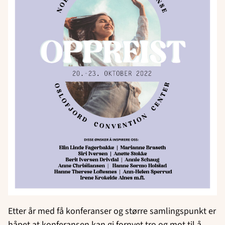
Etter år med få konferanser og større samlingspunkt er
håpet at konferansen kan gi fornyet tro og mot til å