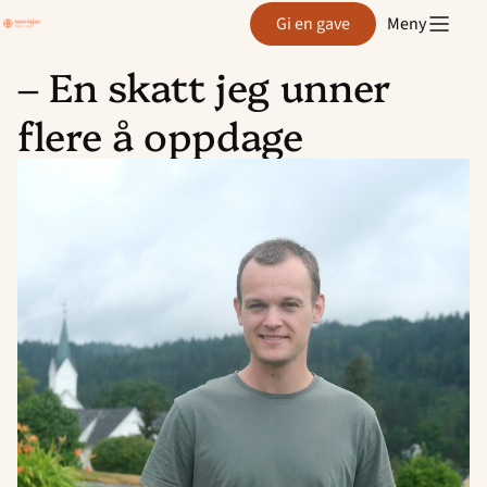
Region
Gi en gave
Meny
Agder
– En skatt jeg unner
Hopp
flere å oppdage
til
innhold