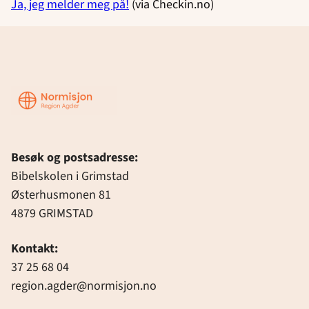
Ja, jeg melder meg på!
(via Checkin.no)
Region
Agder
Besøk og postsadresse:
Bibelskolen i Grimstad
Østerhusmonen 81
4879 GRIMSTAD
Kontakt:
37 25 68 04
region.agder@normisjon.no