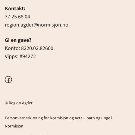
Kontakt:
37 25 68 04
region.agder@normisjon.no
Gi en gave?
Konto: 8220.02.82600
Vipps: #94272
Facebook
© Region Agder
Personvernerklæring for Normisjon og Acta – barn og unge i
Normisjon