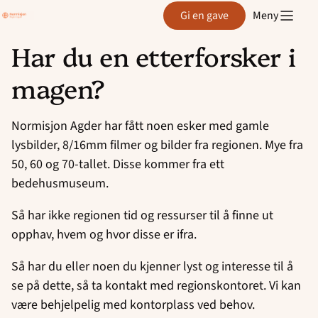
Region
Gi en gave
Meny
Agder
Har du en etterforsker i
Hopp
magen?
til
innhold
Normisjon Agder har fått noen esker med gamle
lysbilder, 8/16mm filmer og bilder fra regionen. Mye fra
50, 60 og 70-tallet. Disse kommer fra ett
bedehusmuseum.
Så har ikke regionen tid og ressurser til å finne ut
opphav, hvem og hvor disse er ifra.
Så har du eller noen du kjenner lyst og interesse til å
se på dette, så ta kontakt med regionskontoret. Vi kan
være behjelpelig med kontorplass ved behov.