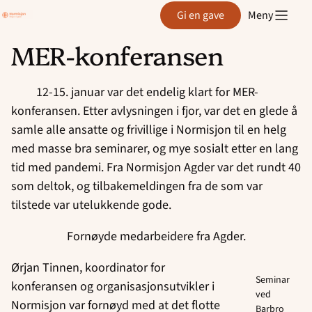
Region
Gi en gave
Meny
Agder
MER-konferansen
Hopp
til
12-15. januar var det endelig klart for MER-
innhold
konferansen. Etter avlysningen i fjor, var det en glede å
samle alle ansatte og frivillige i Normisjon til en helg
med masse bra seminarer, og mye sosialt etter en lang
tid med pandemi. Fra Normisjon Agder var det rundt 40
som deltok, og tilbakemeldingen fra de som var
tilstede var utelukkende gode.
Fornøyde medarbeidere fra Agder.
Ørjan Tinnen, koordinator for
Seminar
konferansen og organisasjonsutvikler i
ved
Normisjon var fornøyd med at det flotte
Barbro