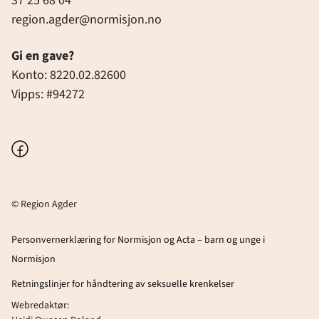
37 25 68 04
region.agder@normisjon.no
Gi en gave?
Konto: 8220.02.82600
Vipps: #94272
Facebook
© Region Agder
Personvernerklæring for Normisjon og Acta – barn og unge i
Normisjon
Retningslinjer for håndtering av seksuelle krenkelser
Webredaktør: