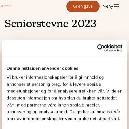
Region
Gi en gave
Meny
Agder
Seniorstevne 2023
Hopp
til
innhold
Denne nettsiden anvender cookies
Vi bruker informasjonskapsler for å gi innhold og
Region
Agder
annonser et personlig preg, for å levere sosiale
mediefunksjoner og for å analysere trafikken vår. Vi deler
dessuten informasjon om hvordan du bruker nettstedet
vårt, med partnerne våre innen sosiale medier,
Besøk og postsadresse:
annonsering og analysearbeid. Du godtar automatisk vår
Bibelskolen i Grimstad
bruk av informasjonskapsler ved å bruke nettstedet vårt.
Østerhusmonen 81