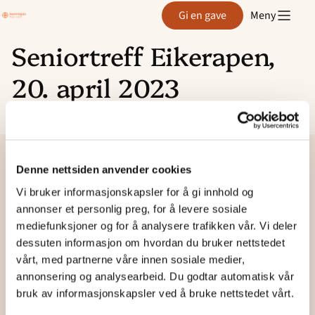
Region
Gi en gave
Meny
Agder
Seniortreff Eikerapen,
Hopp
20. april 2023
til
innhold
Denne nettsiden anvender cookies
Vi bruker informasjonskapsler for å gi innhold og
Region
annonser et personlig preg, for å levere sosiale
Agder
mediefunksjoner og for å analysere trafikken vår. Vi deler
dessuten informasjon om hvordan du bruker nettstedet
vårt, med partnerne våre innen sosiale medier,
Besøk og postsadresse:
annonsering og analysearbeid. Du godtar automatisk vår
Bibelskolen i Grimstad
bruk av informasjonskapsler ved å bruke nettstedet vårt.
Østerhusmonen 81