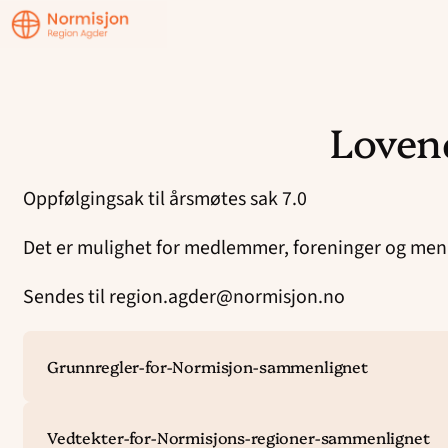
Region
Agder
Lovend
Hopp
til
Oppfølgingsak til årsmøtes sak 7.0
innhold
Det er mulighet for medlemmer, foreninger og menig
Sendes til region.agder@normisjon.no
Grunnregler-for-Normisjon-sammenlignet
Vedtekter-for-Normisjons-regioner-sammenlignet