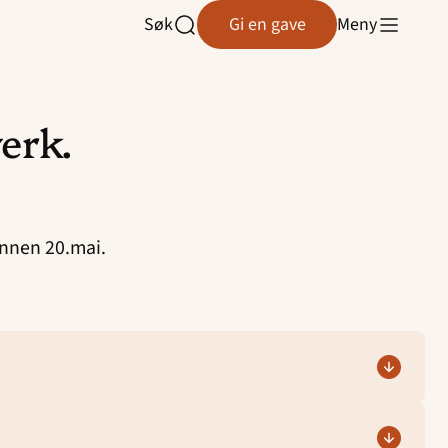
Søk
Gi en gave
Meny
Åpne
søk
erk.
innen 20.mai.