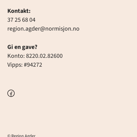
Kontakt:
37 25 68 04
region.agder@normisjon.no
Gi en gave?
Konto: 8220.02.82600
Vipps: #94272
Facebook
© Region Agder