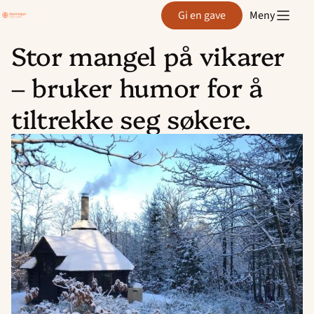
Region
Gi en gave
Meny
Agder
Stor mangel på vikarer
Hopp
– bruker humor for å
til
innhold
tiltrekke seg søkere.