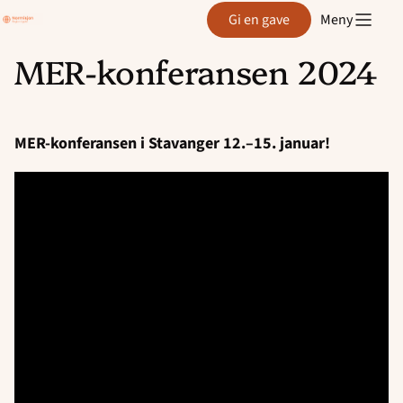
Region
Gi en gave
Meny
Agder
MER-konferansen 2024
Hopp
til
innhold
MER-konferansen i Stavanger 12.–15. januar!