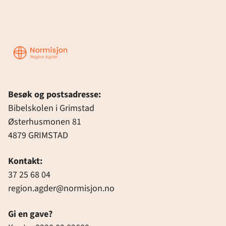
Region
Agder
Besøk og postsadresse:
Bibelskolen i Grimstad
Østerhusmonen 81
4879 GRIMSTAD
Kontakt:
37 25 68 04
region.agder@normisjon.no
Gi en gave?