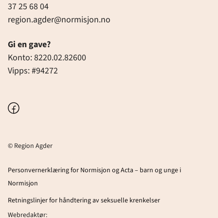
37 25 68 04
region.agder@normisjon.no
Gi en gave?
Konto: 8220.02.82600
Vipps: #94272
Facebook
© Region Agder
Personvernerklæring for Normisjon og Acta – barn og unge i
Normisjon
Retningslinjer for håndtering av seksuelle krenkelser
Webredaktør: