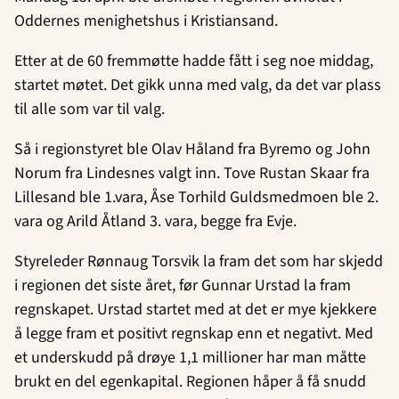
Oddernes menighetshus i Kristiansand.
Etter at de 60 fremmøtte hadde fått i seg noe middag,
startet møtet. Det gikk unna med valg, da det var plass
til alle som var til valg.
Så i regionstyret ble Olav Håland fra Byremo og John
Norum fra Lindesnes valgt inn. Tove Rustan Skaar fra
Lillesand ble 1.vara, Åse Torhild Guldsmedmoen ble 2.
vara og Arild Åtland 3. vara, begge fra Evje.
Styreleder Rønnaug Torsvik la fram det som har skjedd
i regionen det siste året, før Gunnar Urstad la fram
regnskapet. Urstad startet med at det er mye kjekkere
å legge fram et positivt regnskap enn et negativt. Med
et underskudd på drøye 1,1 millioner har man måtte
brukt en del egenkapital. Regionen håper å få snudd