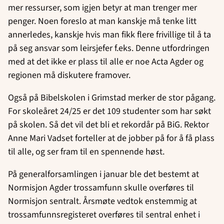
mer ressurser, som igjen betyr at man trenger mer
penger. Noen foreslo at man kanskje må tenke litt
annerledes, kanskje hvis man fikk flere frivillige til å ta
på seg ansvar som leirsjefer f.eks. Denne utfordringen
med at det ikke er plass til alle er noe Acta Agder og
regionen må diskutere framover.
Også på Bibelskolen i Grimstad merker de stor pågang.
For skoleåret 24/25 er det 109 studenter som har søkt
på skolen. Så det vil det bli et rekordår på BiG. Rektor
Anne Mari Vadset forteller at de jobber på for å få plass
til alle, og ser fram til en spennende høst.
På generalforsamlingen i januar ble det bestemt at
Normisjon Agder trossamfunn skulle overføres til
Normisjon sentralt. Årsmøte vedtok enstemmig at
trossamfunnsregisteret overføres til sentral enhet i