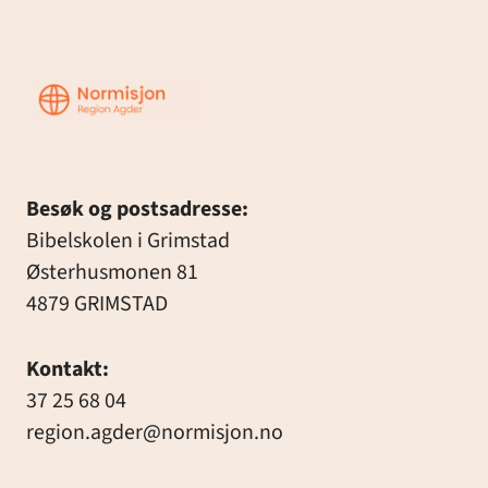
Region
Agder
Besøk og postsadresse:
Bibelskolen i Grimstad
Østerhusmonen 81
4879 GRIMSTAD
Kontakt:
37 25 68 04
region.agder@normisjon.no