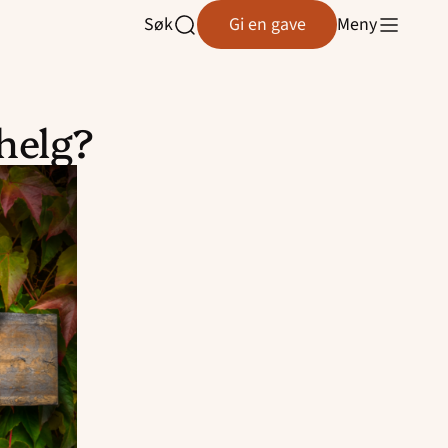
Søk
Gi en gave
Meny
Åpne
søk
helg?