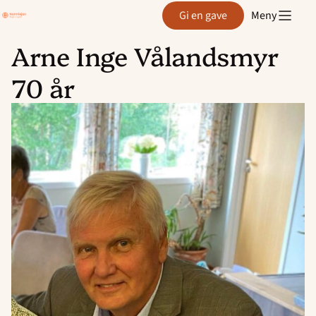
Region
Gi en gave
Meny
Agder
Arne Inge Vålandsmyr
Hopp
70 år
til
innhold