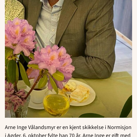
Arne Inge Vålandsmyr er en kjent skikkelse i Normisjon
i Agder. 6. oktober fylte han 70 år. Arne Inge er gift med