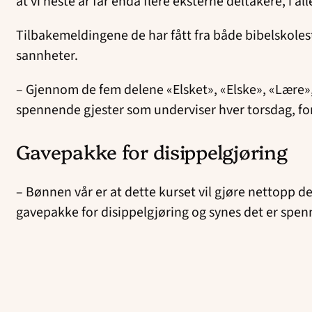
at vi neste år får enda flere eksterne deltakere, i all
Tilbakemeldingene de har fått fra både bibelskoles
sannheter.
– Gjennom de fem delene «Elsket», «Elske», «Lære», 
spennende gjester som underviser hver torsdag, for
Gavepakke for disippelgjøring
– Bønnen vår er at dette kurset vil gjøre nettopp de
gavepakke for disippelgjøring og synes det er spenn