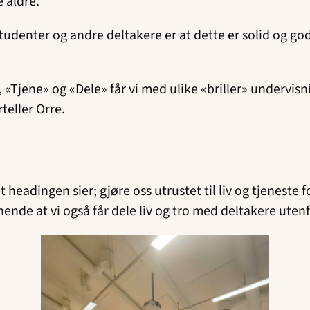
e aldre.
tudenter og andre deltakere er at dette er solid og g
«Tjene» og «Dele» får vi med ulike «briller» undervisni
teller Orre.
t headingen sier; gjøre oss utrustet til liv og tjeneste
ende at vi også får dele liv og tro med deltakere uten