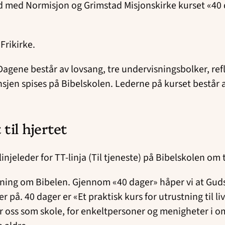
d med Normisjon og Grimstad Misjonskirke kurset «40 dag
 Frikirke.
et. Dagene består av lovsang, tre undervisningsbolker, r
sjen spises på Bibelskolen. Lederne på kurset består 
til hjertet
injeleder for TT-linja (Til tjeneste) på Bibelskolen om
sning om Bibelen. Gjennom «40 dager» håper vi at Guds o
r på. 40 dager er «Et praktisk kurs for utrustning til l
r oss som skole, for enkeltpersoner og menigheter i om