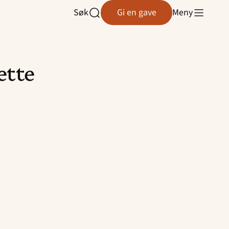
Søk
Gi en gave
Meny
Åpne
søk
ette