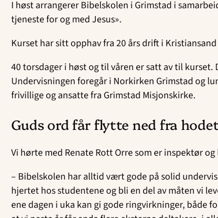
I høst arrangerer Bibelskolen i Grimstad i samarbei
tjeneste for og med Jesus».
Kurset har sitt opphav fra 20 års drift i Kristiansand
40 torsdager i høst og til våren er satt av til kurs
Undervisningen foregår i Norkirken Grimstad og lun
frivillige og ansatte fra Grimstad Misjonskirke.
Guds ord får flytte ned fra hodet 
Vi hørte med Renate Rott Orre som er inspektør og l
– Bibelskolen har alltid vært gode på solid undervi
hjertet hos studentene og bli en del av måten vi leve
ene dagen i uka kan gi gode ringvirkninger, både fo