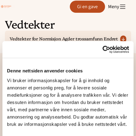
Region
Gi en gave
Meny
Agder
Vedtekter
Hopp
til
Vedtekter for Normisjon Agder trossamfunn Endret
innhold
24.10. 2017
Denne nettsiden anvender cookies
Region
Vi bruker informasjonskapsler for å gi innhold og
Agder
annonser et personlig preg, for å levere sosiale
mediefunksjoner og for å analysere trafikken vår. Vi deler
dessuten informasjon om hvordan du bruker nettstedet
vårt, med partnerne våre innen sosiale medier,
Besøk og postsadresse:
annonsering og analysearbeid. Du godtar automatisk vår
Bibelskolen i Grimstad
bruk av informasjonskapsler ved å bruke nettstedet vårt.
Østerhusmonen 81
4879 GRIMSTAD