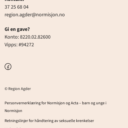
37 25 68 04
region.agder@normisjon.no
Gi en gave?
Konto: 8220.02.82600
Vipps: #94272
Facebook
© Region Agder
Personvernerklæring for Normisjon og Acta – barn og unge i
Normisjon
Retningslinjer for håndtering av seksuelle krenkelser