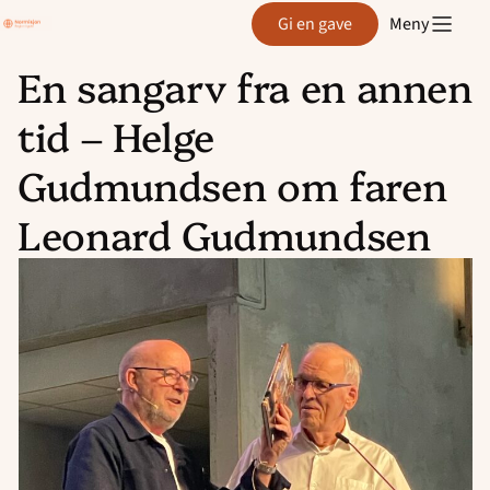
Region
Gi en gave
Meny
Agder
En sangarv fra en annen
Hopp
tid – Helge
til
innhold
Gudmundsen om faren
Leonard Gudmundsen