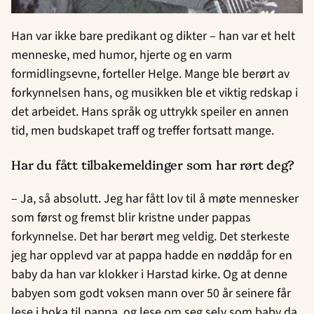
Han var ikke bare predikant og dikter – han var et helt
menneske, med humor, hjerte og en varm
formidlingsevne, forteller Helge. Mange ble berørt av
forkynnelsen hans, og musikken ble et viktig redskap i
det arbeidet. Hans språk og uttrykk speiler en annen
tid, men budskapet traff og treffer fortsatt mange.
Har du fått tilbakemeldinger som har rørt deg?
– Ja, så absolutt. Jeg har fått lov til å møte mennesker
som først og fremst blir kristne under pappas
forkynnelse. Det har berørt meg veldig. Det sterkeste
jeg har opplevd var at pappa hadde en nøddåp for en
baby da han var klokker i Harstad kirke. Og at denne
babyen som godt voksen mann over 50 år seinere får
lese i boka til pappa, og lese om seg selv som baby da