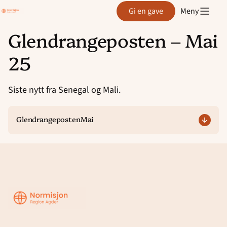
Region
Gi en gave
Meny
Agder
Glendrangeposten – Mai
Hopp
25
til
innhold
Siste nytt fra Senegal og Mali.
GlendrangepostenMai
Region
Agder