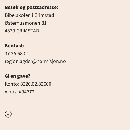
Besøk og postsadresse:
Bibelskolen i Grimstad
Østerhusmonen 81
4879 GRIMSTAD
Kontakt:
37 25 68 04
region.agder@normisjon.no
Gi en gave?
Konto: 8220.02.82600
Vipps: #94272
Facebook