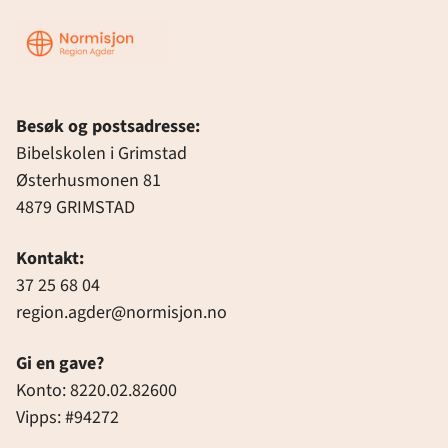
Region
Agder
Besøk og postsadresse:
Bibelskolen i Grimstad
Østerhusmonen 81
4879 GRIMSTAD
Kontakt:
37 25 68 04
region.agder@normisjon.no
Gi en gave?
Konto: 8220.02.82600
Vipps: #94272