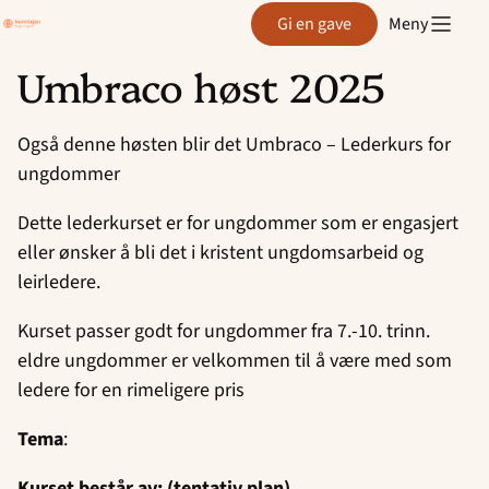
Region
Gi en gave
Meny
Agder
Umbraco høst 2025
Hopp
til
Også denne høsten blir det Umbraco – Lederkurs for
innhold
ungdommer
Dette lederkurset er for ungdommer som er engasjert
eller ønsker å bli det i kristent ungdomsarbeid og
leirledere.
Kurset passer godt for ungdommer fra 7.-10. trinn.
eldre ungdommer er velkommen til å være med som
ledere for en rimeligere pris
Tema
:
Kurset består av: (tentativ plan)