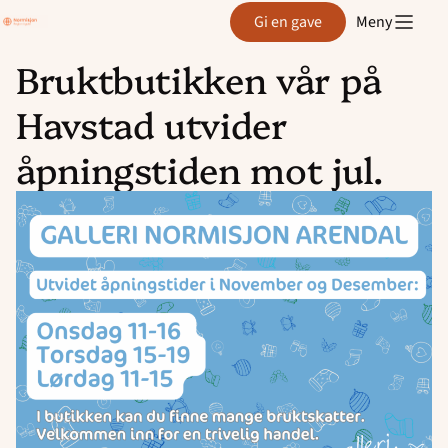
Region
Gi en gave
Meny
Agder
Bruktbutikken vår på
Hopp
Havstad utvider
til
innhold
åpningstiden mot jul.