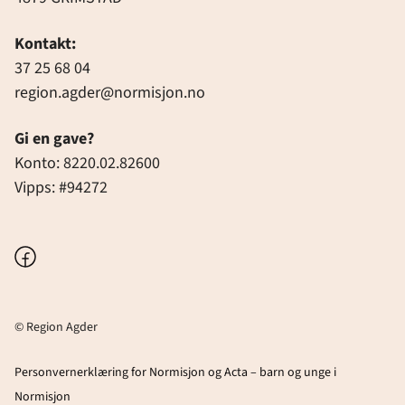
Kontakt:
37 25 68 04
region.agder@normisjon.no
Gi en gave?
Konto: 8220.02.82600
Vipps: #94272
Facebook
© Region Agder
Personvernerklæring for Normisjon og Acta – barn og unge i
Normisjon