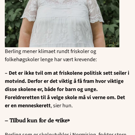
Berling mener klimaet rundt friskoler og
folkehøgskoler lenge har vært krevende:
– Det er ikke tvil om at friskolene politisk sett seiler i
motvind. Derfor er det viktig å få fram hvor viktige
disse skolene er, både for barn og unge.
Foreldreretten til å velge skole må vi verne om. Det
er en menneskerett
, sier hun.
– Tilbud kun for de «rike»
Berling som er skoleutvikler i Normisjon, frykter store