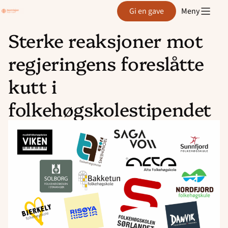
Region
Gi en gave
Meny
Agder
Sterke reaksjoner mot
Hopp
regjeringens foreslåtte
til
innhold
kutt i
folkehøgskolestipendet