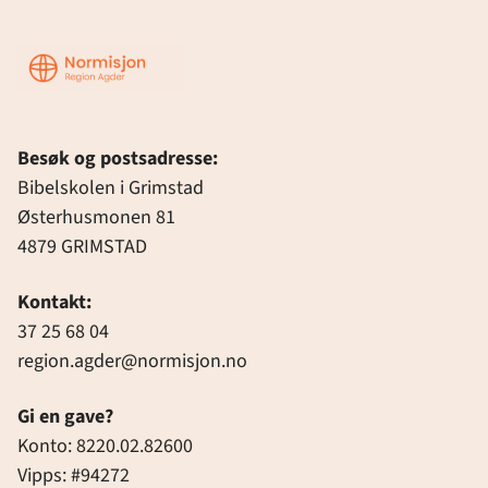
Region
Agder
Besøk og postsadresse:
Bibelskolen i Grimstad
Østerhusmonen 81
4879 GRIMSTAD
Kontakt:
37 25 68 04
region.agder@normisjon.no
Gi en gave?
Konto: 8220.02.82600
Vipps: #94272