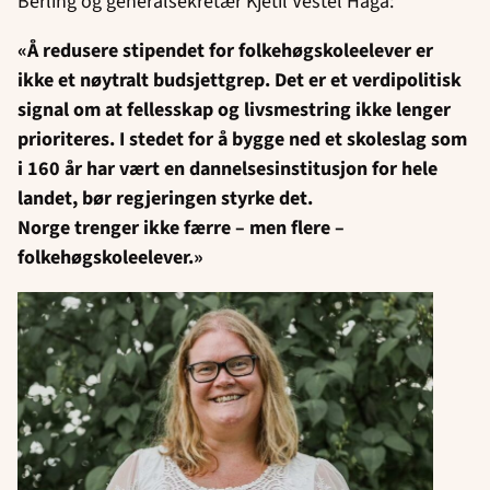
Berling og generalsekretær Kjetil Vestel Haga:
«Å redusere stipendet for folkehøgskoleelever er
ikke et nøytralt budsjettgrep. Det er et verdipolitisk
signal om at fellesskap og livsmestring ikke lenger
prioriteres. I stedet for å bygge ned et skoleslag som
i 160 år har vært en dannelsesinstitusjon for hele
landet, bør regjeringen styrke det.
Norge trenger ikke færre – men flere –
folkehøgskoleelever.»