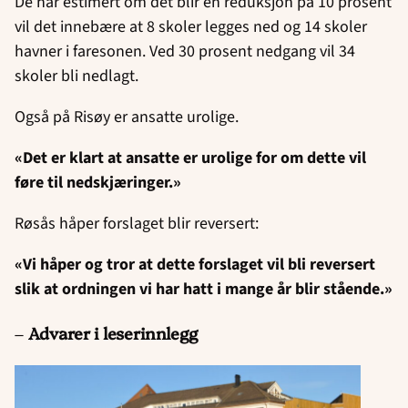
De har estimert om det blir en reduksjon på 10 prosent
vil det innebære at 8 skoler legges ned og 14 skoler
havner i faresonen. Ved 30 prosent nedgang vil 34
skoler bli nedlagt.
Også på Risøy er ansatte urolige.
«Det er klart at ansatte er urolige for om dette vil
føre til nedskjæringer.»
Røsås håper forslaget blir reversert:
«Vi håper og tror at dette forslaget vil bli reversert
slik at ordningen vi har hatt i mange år blir stående.»
–
Advarer i leserinnlegg