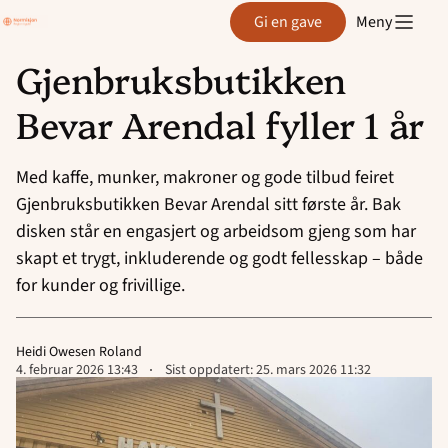
Region
Gi en gave
Meny
Agder
Gjenbruksbutikken
Hopp
Bevar Arendal fyller 1 år
til
innhold
Med kaffe, munker, makroner og gode tilbud feiret
Gjenbruksbutikken Bevar Arendal sitt første år. Bak
disken står en engasjert og arbeidsom gjeng som har
skapt et trygt, inkluderende og godt fellesskap – både
for kunder og frivillige.
Heidi Owesen Roland
Lagt
4. februar 2026 13:43
Sist oppdatert:
25. mars 2026 11:32
ut
på