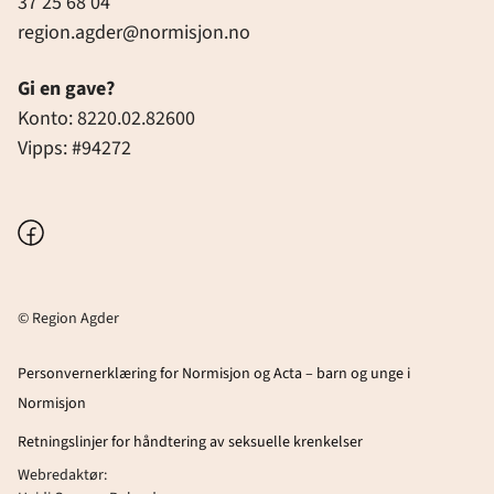
37 25 68 04
region.agder@normisjon.no
Gi en gave?
Konto: 8220.02.82600
Vipps: #94272
Facebook
© Region Agder
Personvernerklæring for Normisjon og Acta – barn og unge i
Normisjon
Retningslinjer for håndtering av seksuelle krenkelser
Webredaktør: