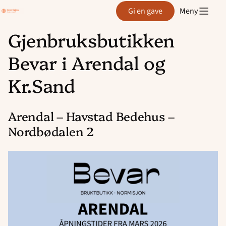
Region
Gi en gave
Meny
Agder
Gjenbruksbutikken
Hopp
Bevar i Arendal og
til
innhold
Kr.Sand
Arendal – Havstad Bedehus –
Nordbødalen 2