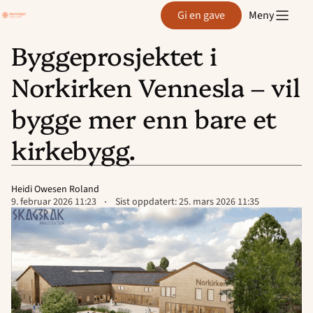
Region
Gi en gave
Meny
Agder
Byggeprosjektet i
Hopp
Norkirken Vennesla – vil
til
innhold
bygge mer enn bare et
kirkebygg.
Heidi Owesen Roland
Lagt
9. februar 2026 11:23
Sist oppdatert:
25. mars 2026 11:35
ut
på