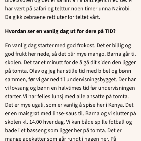
bibelskolen og det er så fint å ha blitt kjent med de. Vi
har vært på safari og telttur noen timer unna Nairobi.
Da gikk zebraene rett utenfor teltet vårt.
Hvordan ser en vanlig dag ut for dere på TID?
En vanlig dag starter med god frokost. Det er billig og
god frukt her nede, så det blir mye mango. Barna går til
skolen. Det tar et minutt for de å gå dit siden den ligger
på tomta. Olav og jeg har stille tid med bibel og bønn
sammen, før vi går ned til undervisningsbygget. Der har
vi lovsang og bønn en halvtimes tid før undervisningen
starter. Vi har felles lunsj med alle ansatte på tomta.
Det er mye ugali, som er vanlig å spise her i Kenya. Det
er en maisgrøt med linse-saus til. Barna og vi slutter på
skolen kl. 14.00 hver dag. Vi kan både spille fotball og
bade i et basseng som ligger her på tomta. Det er
mange apekatter som går rundt i hagen her. På