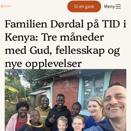
Region
Gi en gave
Meny
Agder
Familien Dørdal på TID i
Hopp
Kenya: Tre måneder
til
innhold
med Gud, fellesskap og
nye opplevelser