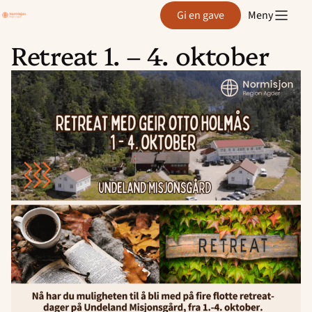
Region
Gi en gave
Meny
Agder
Retreat 1. – 4. oktober
Hopp
til
innhold