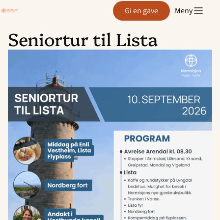
Region
Gi en gave
Meny
Agder
Seniortur til Lista
Hopp
til
innhold