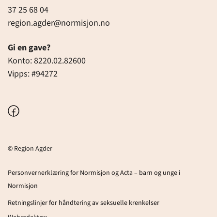
37 25 68 04
region.agder@normisjon.no
Gi en gave?
Konto: 8220.02.82600
Vipps: #94272
Facebook
© Region Agder
Personvernerklæring for Normisjon og Acta – barn og unge i
Normisjon
Retningslinjer for håndtering av seksuelle krenkelser