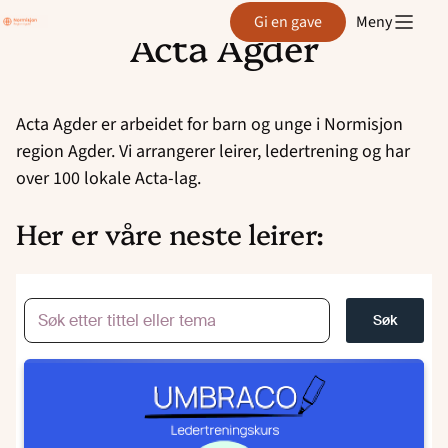
Region
Gi en gave
Meny
Agder
Acta Agder
Hopp
til
innhold
Acta Agder er arbeidet for barn og unge i Normisjon
region Agder. Vi arrangerer leirer, ledertrening og har
over 100 lokale Acta-lag.
Her er våre neste leirer:
Søk