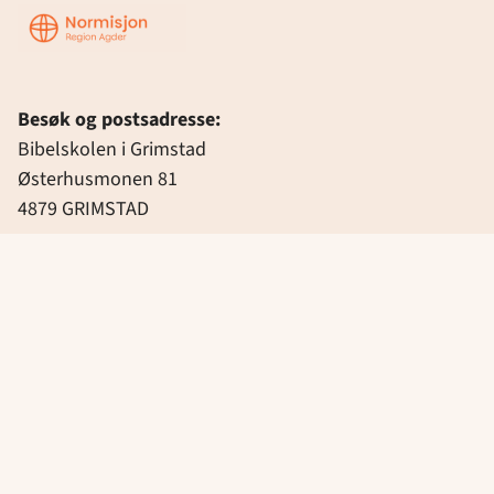
Region
Agder
Besøk og postsadresse:
Bibelskolen i Grimstad
Østerhusmonen 81
4879 GRIMSTAD
Kontakt:
37 25 68 04
region.agder@normisjon.no
Gi en gave?
Konto: 8220.02.82600
Vipps: #94272