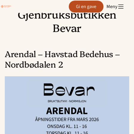
Region
Gi en gave
Meny
Agder
Gjenbruksbutikken
Hopp
til
Bevar
innhold
Arendal – Havstad Bedehus –
Nordbødalen 2