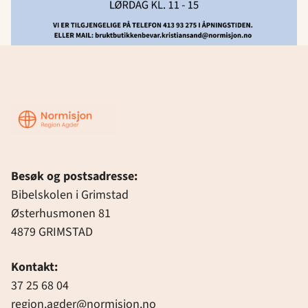
Region
Agder
Besøk og postsadresse:
Bibelskolen i Grimstad
Østerhusmonen 81
4879 GRIMSTAD
Kontakt:
37 25 68 04
region.agder@normisjon.no