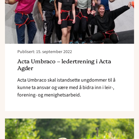
Agder"
Publisert: 15. september 2022
Acta Umbraco – ledertrening i Acta
Agder
Acta Umbraco skal istandsette ungdommer til å
kunne ta ansvar og være med å bidra inn i leir-,
forening- og menighetsarbeid.
Read
article
"Nytt