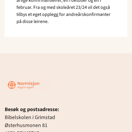
årlige konfirmantleirer, en i oktober og en i
februar. Fra og med skoleåret 23/24 vil det også
tilbys et eget opplegg for andreårskonfirmanter
på disse leirene.
Region
Agder
Besøk og postsadresse:
Bibelskolen i Grimstad
Østerhusmonen 81