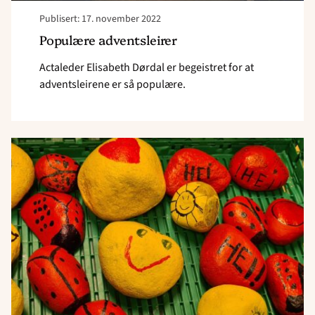
Publisert: 17. november 2022
Populære adventsleirer
Actaleder Elisabeth Dørdal er begeistret for at
adventsleirene er så populære.
Read
article
"Kreative
jenter
på
Konsmo"