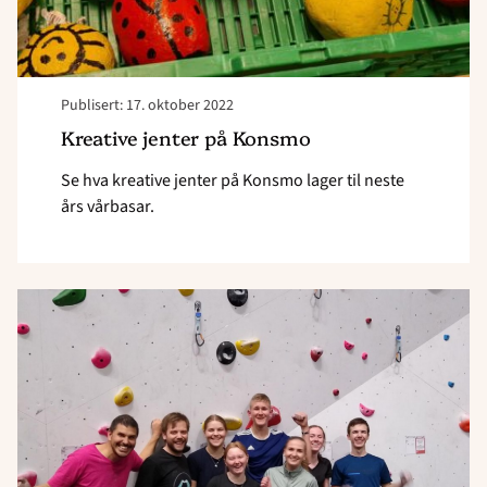
Publisert: 17. oktober 2022
Kreative jenter på Konsmo
Se hva kreative jenter på Konsmo lager til neste
års vårbasar.
Read
article
"Acta
Umbraco
–
ledertrening
i
Acta