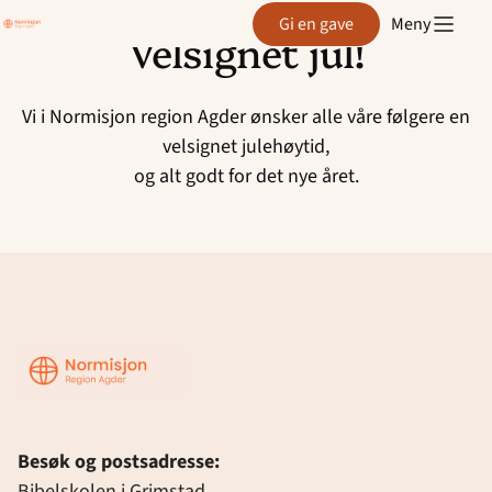
Region
Gi en gave
Meny
Agder
Velsignet jul!
Hopp
til
innhold
Vi i Normisjon region Agder ønsker alle våre følgere en
velsignet julehøytid,
og alt godt for det nye året.
Region
Agder
Besøk og postsadresse:
Bibelskolen i Grimstad