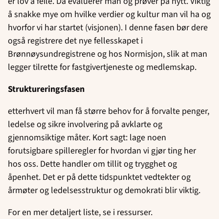
er lov å feile. Da evaluerer man og prøver på nytt. Viktig
å snakke mye om hvilke verdier og kultur man vil ha og
hvorfor vi har startet (visjonen). I denne fasen bør dere
også registrere det nye fellesskapet i
Brønnøysundregistrene og hos Normisjon, slik at man
legger tilrette for fastgivertjeneste og medlemskap.
Struktureringsfasen
etterhvert vil man få større behov for å forvalte penger,
ledelse og sikre involvering på avklarte og
gjennomsiktige måter. Kort sagt: lage noen
forutsigbare spilleregler for hvordan vi gjør ting her
hos oss. Dette handler om tillit og trygghet og
åpenhet. Det er på dette tidspunktet vedtekter og
årmøter og ledelsesstruktur og demokrati blir viktig.
For en mer detaljert liste, se i ressurser.