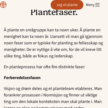
Plante
Jeg vil plante
Meny
Plantefaser.
Hopp
til
innhold
Å plante en smågruppe kan ta noen uker. Å plante en
menighet kan ta noen år. Uansett vil man gå igjennom
noen faser som er typiske for planting av fellesskap og
menigheter. De er nyttige å vite om, for de vil kreve litt
ulike ting, både av fokus og lederskap.
En planteprosess har ofte fire distinkte faser:
Forberedelsesfasen
Visjon og drøm deles og et planteteam etableres. Man
forankrer prosessen i Normisjon og finner ut viktige
ting om den lokale konteksten man skal plante i. Man